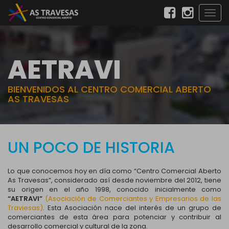
Togg
navig
AETRAVI
BIENVENIDOS AL CENTRO COMERCIAL ABERTO
AS TRAVESAS
UN POCO DE HISTORIA
Lo que conocemos hoy en día como “Centro Comercial Aberto
As Travesas”, considerado así desde noviembre del 2012, tiene
su origen en el año 1998, conocido inicialmente como
“AETRAVI”
(Asociación de Comerciantes y Empresarios de las
Traviesas)
. Esta Asociación nace del interés de un grupo de
comerciantes de esta área para potenciar y contribuir al
desarrollo comercial y cultural de la zona.