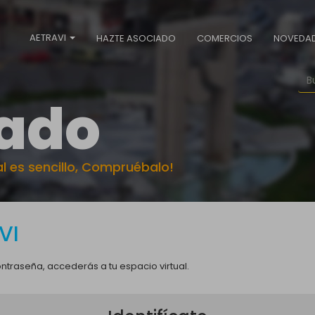
AETRAVI
HAZTE ASOCIADO
COMERCIOS
NOVEDA
ado
al es sencillo, Compruébalo!
VI
ntraseña, accederás a tu espacio virtual.