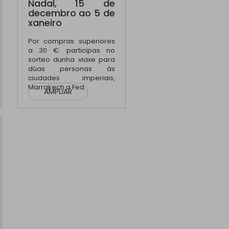
Nadal, 15 de
decembro ao 5 de
xaneiro
Por compras superiores
a 30 €. participas no
sorteo dunha viaxe para
dúas personas ás
ciudades imperiais,
Marrakech a Fed
AMPLIAR