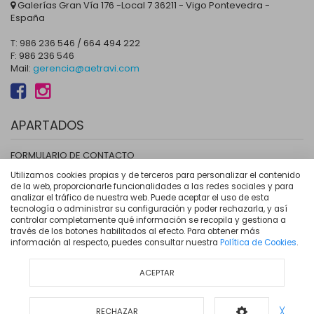
Galerías Gran Vía 176 -Local 7 36211 - Vigo Pontevedra -
España
T: 986 236 546 / 664 494 222
F: 986 236 546
Mail:
gerencia@aetravi.com
APARTADOS
FORMULARIO DE CONTACTO
LOCALIZACIÓN
Utilizamos cookies propias y de terceros para personalizar el contenido
de la web, proporcionarle funcionalidades a las redes sociales y para
HAZTE ASOCIADO
analizar el tráfico de nuestra web. Puede aceptar el uso de esta
AVISO LEGAL
tecnología o administrar su configuración y poder rechazarla, y así
controlar completamente qué información se recopila y gestiona a
POLÍTICA DE PRIVACIDAD
través de los botones habilitados al efecto. Para obtener más
COOKIES
información al respecto, puedes consultar nuestra
Política de Cookies
.
ZONA AS TRAVESAS
ACEPTAR
RECHAZAR
╳