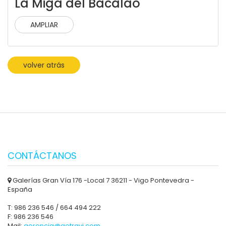
La Miga del Bacalao
AMPLIAR
volver atrás
CONTÁCTANOS
Galerías Gran Vía 176 -Local 7 36211 - Vigo Pontevedra -
España
T: 986 236 546 / 664 494 222
F: 986 236 546
Mail:
gerencia@aetravi.com