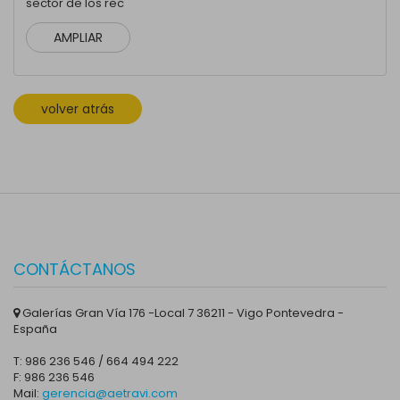
sector de los rec
AMPLIAR
volver atrás
CONTÁCTANOS
Galerías Gran Vía 176 -Local 7 36211 - Vigo Pontevedra -
España
T: 986 236 546 / 664 494 222
F: 986 236 546
Mail:
gerencia@aetravi.com