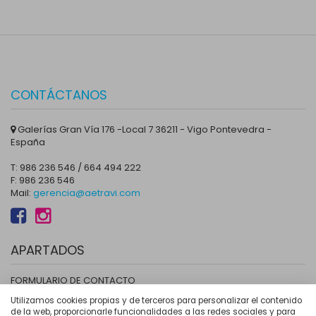
CONTÁCTANOS
Galerías Gran Vía 176 -Local 7 36211 - Vigo Pontevedra -
España
T: 986 236 546 / 664 494 222
F: 986 236 546
Mail:
gerencia@aetravi.com
APARTADOS
FORMULARIO DE CONTACTO
LOCALIZACIÓN
Utilizamos cookies propias y de terceros para personalizar el contenido
de la web, proporcionarle funcionalidades a las redes sociales y para
HAZTE ASOCIADO