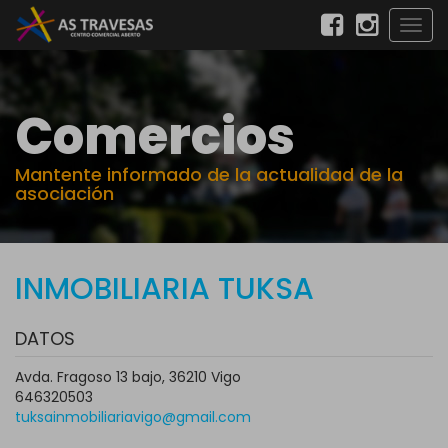
Togg
navig
Comercios
Mantente informado de la actualidad de la
asociación
INMOBILIARIA TUKSA
DATOS
Avda. Fragoso 13 bajo, 36210 Vigo
646320503
tuksainmobiliariavigo@gmail.com