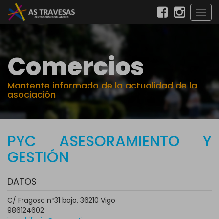
Togg
navig
Comercios
Mantente informado de la actualidad de la
asociación
PYC ASESORAMIENTO Y
GESTIÓN
DATOS
C/ Fragoso nº31 bajo, 36210 Vigo
986124602