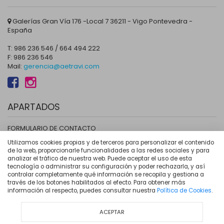
Galerías Gran Vía 176 -Local 7 36211 - Vigo Pontevedra -
España
T: 986 236 546 / 664 494 222
F: 986 236 546
Mail:
gerencia@aetravi.com
APARTADOS
FORMULARIO DE CONTACTO
LOCALIZACIÓN
Utilizamos cookies propias y de terceros para personalizar el contenido
de la web, proporcionarle funcionalidades a las redes sociales y para
HAZTE ASOCIADO
analizar el tráfico de nuestra web. Puede aceptar el uso de esta
AVISO LEGAL
tecnología o administrar su configuración y poder rechazarla, y así
controlar completamente qué información se recopila y gestiona a
POLÍTICA DE PRIVACIDAD
través de los botones habilitados al efecto. Para obtener más
COOKIES
información al respecto, puedes consultar nuestra
Política de Cookies
.
ZONA AS TRAVESAS
ACEPTAR