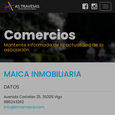
Togg
navig
Comercios
Mantente informado de la actualidad de la
asociación
MAICA INMOBILIARIA
DATOS
Avenida Castelao 25, 36209 Vigo
986243262
info@inmomaica.com